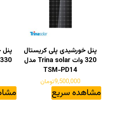
پنل خورشیدی پلی کریستال
پنل 
320 وات Trina solar مدل
TSM-PD14
9,500,000
تومان
مشاهده سریع
مشاه