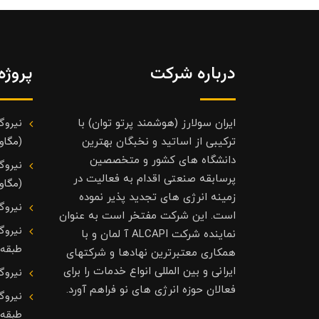
درباره شرکت
پروژه
نیروگ
ایران سولارز (هوشمند پرتو توان) با
(مگاوا
ترکیبی از اساتید و نخبگان بهترین
دانشگاه های کشور و متخصصین
نیروگ
پرسابقه صنعتی اقدام به فعالیت در
(مگاوا
زمینه انرژی های تجدید پذیر نموده
نیروگ
است. این شرکت مفتخر است به عنوان
نیروگ
نماینده شرکت ALCAPI آ لمان و با
طبقه
همکاری معتبرترین نهادها و شرکتهای
ایرانی و بین المللی انواع خدمات را برای
نیروگ
فعالان حوزه انرژی های نو فراهم آورد.
نیروگ
طبقه