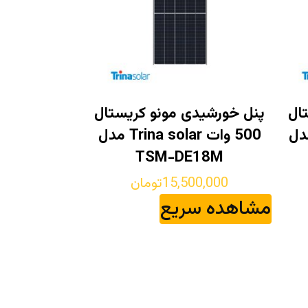
ال
پنل خورشیدی مونو کریستال
Trina sola مدل
500 وات Trina solar مدل
TSM-DE18M
15,500,000
تومان
مشاهده سریع