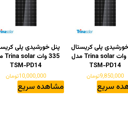
خورشیدی پلی کریستال
پنل خورشیدی پلی کریست
330 وات Trina solar مدل
335 وات r
TSM-PD14
TSM-PD14
9,850,000
تومان
10,000,000
تومان
ده سریع
مشاهده سریع