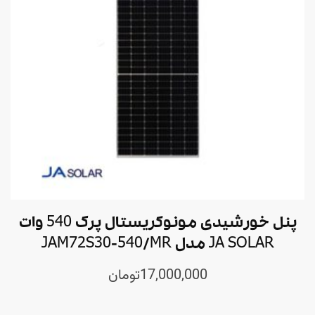
پنل خورشیدی مونوکریستال پرک 540 وات
JA SOLAR مدل JAM72S30-540/MR
17,000,000
تومان