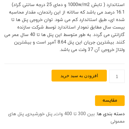
استاندارد ( تابش 1000w/m2 و دمای 25 درجه سانتی گراد)
16.1 درصد می باشد که سالانه از این راندمان، مقدار محاسبه
شده ای، طبق استاندارد کم می شود. توان خروجی پنل ها تا
بیست سال مطابق نمودار استاندارد توسط شرکت سازنده
گارانتی می گردد. به طور متوسط این پنل ها تا 40 سال عمر می
کنند. بیشترین جریان این پنل 8.64 آمپر است و بیشترین
ولتاژ خروجی آن 37 ولت می باشد.
پنل
افزودن به سبد خرید
خورشیدی
پلی
کریستال
مقایسه
320
وات
دسته بندی ها:
بین 300 تا 400 وات
,
پنل خورشیدی
,
پنل های
Yingli
معمولی
مدل