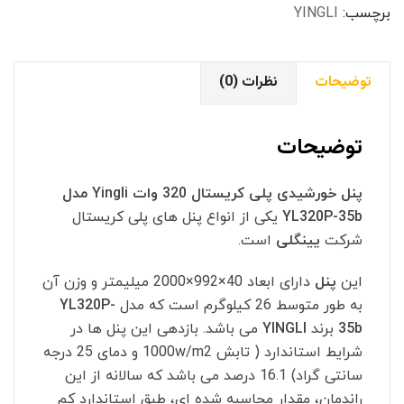
YL320P-
برچسب:
YINGLI
35b
عدد
توضیحات
نظرات (0)
توضیحات
پنل خورشیدی پلی کریستال 320 وات Yingli مدل
YL320P-35b
یکی از انواع پنل های پلی کریستال
شرکت
یینگلی
است.
این
پنل
دارای ابعاد 40×992×2000 میلیمتر و وزن آن
به طور متوسط 26 کیلوگرم است که مدل
YL320P-
35b
برند
YINGLI
می باشد. بازدهی این پنل ها در
شرایط استاندارد ( تابش 1000w/m2 و دمای 25 درجه
سانتی گراد) 16.1 درصد می باشد که سالانه از این
راندمان، مقدار محاسبه شده ای، طبق استاندارد کم