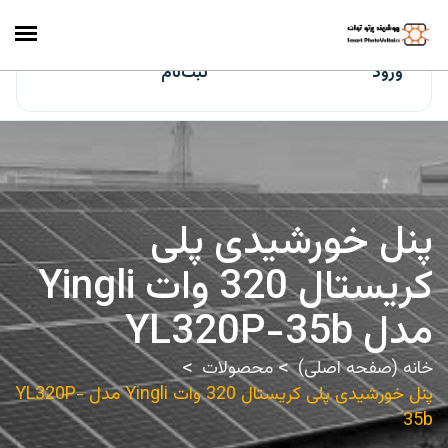
ایران‌سولار
ورود
ثبت‌نام
پنل خورشیدی پلی
کریستال 320 وات Yingli
مدل YL320P-35b
خانه (صفحه اصلی)
محصولات
پنل خورشیدی پلی کریستال 320 وات Yingli مدل YL320P-
35b