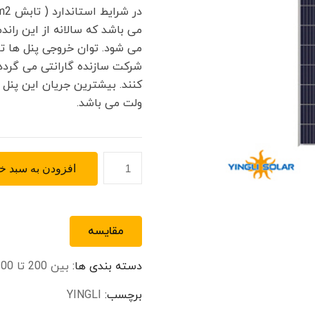
می باشد که سالانه از این ران
می شود. توان خروجی پنل ها ت
ولت می باشد.
پنل
افزودن به سبد خر
خورشیدی
پلی
کریستال
مقایسه
275
وات
دسته بندی ها:
بین 200 تا 300 وات
Yingli
مدل
برچسب:
YINGLI
YL275P-