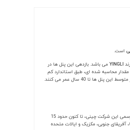
ی
است.
ند
YINGLI
می باشد. بازدهی این پنل ها در
می باشد که سالانه از این راندمان، مقدار محاسبه شده ای، طبق استاندارد کم
می شود. توان خروجی پنل ها تا بیست سال مطابق نمودار استاندارد توسط شرکت سازنده گارانتی می گردد. به طور متوسط این پنل ها تا 40 سال عمر می کنند.
یکی از بزرگترین شرکت های تولید کننده پنل خورشیدی در دنیا می باشد. طبق ادعای سایت رسمی این شرکت چینی، تا کنون حدود 15
یا، آفریقای جنوبی، مکزیک و ایالات متحده