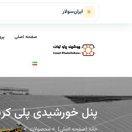
ایران‌سولار
صفحه اصلی
پرو
پنل خورشیدی پلی کریستال 275 وات Yingli مد
خانه (صفحه اصلی)
محصولات
پنل خورشیدی پلی کریست