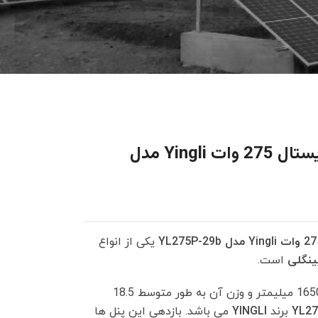
پنل خورشیدی پلی کریستال 275 وات Yingli مدل
یکی از انواع
ینگلی
است.
دارای ابعاد 35×992×1650 میلیمتر و وزن آن به طور متوسط 18.5
YL27
برند
YINGLI
می باشد. بازدهی این پنل ها