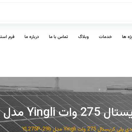
ژه ها
خدمات
وبلاگ
تماس با ما
درباره ما
فرم است
ل YL275P-29b
ال 275 وات Yingli مدل YL275P-29b