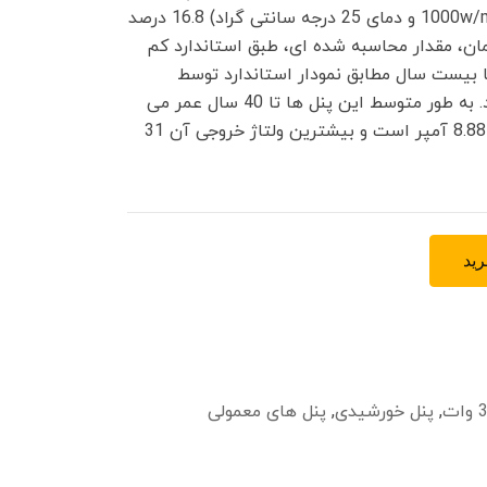
در شرایط استاندارد ( تابش 1000w/m2 و دمای 25 درجه سانتی گراد) 16.8 درصد
دمان، مقدار محاسبه شده ای، طبق استاندارد کم
ا بیست سال مطابق نمودار استاندارد توسط
شرکت سازنده گارانتی می گردد. به طور متوسط این پنل ها تا 40 سال عمر می
کنند. بیشترین جریان این پنل 8.88 آمپر است و بیشترین ولتاژ خروجی آن 31
ید
,
پنل خورشیدی
,
پنل های معمولی