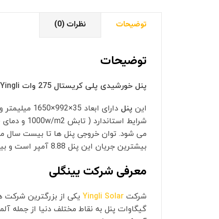
توضیحات
نظرات (0)
توضیحات
پنل خورشیدی پلی کریستال 275 وات Yingli مدل YL275P-29b
این
پنل
دارای ابعاد 35×992×1650 میلیمتر و وزن آن به طور متوسط 18.5 کیلوگرم است که مدل
بیشترین جریان این پنل 8.88 آمپر است و بیشترین ولتاژ خروجی آن 31 ولت می باشد.
معرفی شرکت یینگلی
شرکت
Yingli Solar
گیگاوات پنل به نقاط مختلف دنیا از جمله آلمان