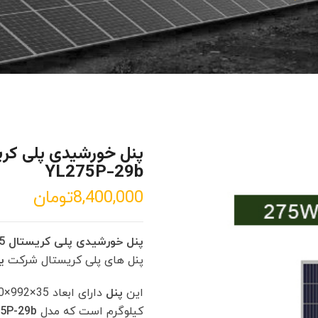
YL275P-29b
8,400,000
تومان
پنل خورشیدی پلی کریستال 275 وات Yingli مدل YL275P-29b
پنل های پلی کریستال شرکت
ی
این
پنل
کیلوگرم است که مدل
5P-29b