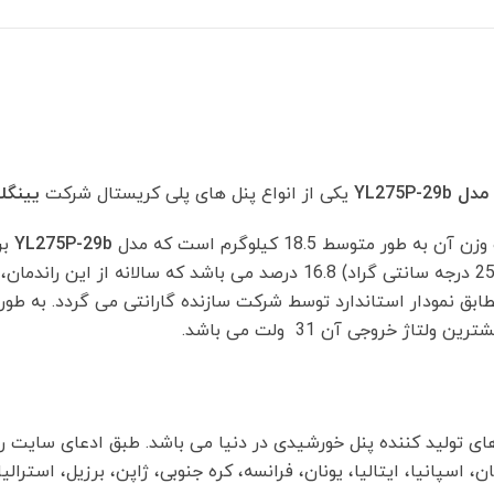
29b
عدد
یکی از انواع پنل های پلی کریستال شرکت
یینگل
YL275P-29b
بر
شرایط استاندارد ( تابش 1000w/m2 و دمای 25 درجه سانتی گراد) 16.8 درصد 
، اسپانیا، ایتالیا، یونان، فرانسه، کره جنوبی، ژاپن، برزیل، استرال