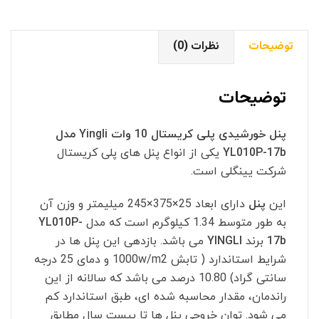
YL010P-
17b
توضیحات
نظرات (0)
عدد
توضیحات
پنل خورشیدی پلی کریستال 10 وات Yingli مدل
YL010P-17b
یکی از انواع پنل های پلی کریستال
شرکت یینگلی است.
این
پنل
دارای ابعاد 25×375×245 میلیمتر و وزن آن
به طور متوسط 1.34 کیلوگرم است که مدل
YL010P-
17b
برند
YINGLI
می باشد. بازدهی این پنل ها در
شرایط استاندارد ( تابش 1000w/m2 و دمای 25 درجه
سانتی گراد) 10.80 درصد می باشد که سالانه از این
راندمان، مقدار محاسبه شده ای، طبق استاندارد کم
می شود. توان خروجی پنل ها تا بیست سال مطابق