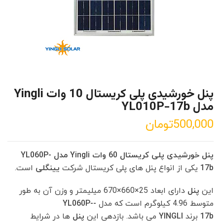
پنل خورشیدی پلی کریستال 10 وات Yingli
مدل YL010P-17b
500,000
تومان
پنل خورشیدی پلی کریستال 60 وات Yingli مدل YL060P-
17b
یکی از انواع پنل های پلی کریستال شرکت
یینگلی
است.
این
پنل
دارای ابعاد 25×660×670 میلیمتر و وزن آن به طور
متوسط 4.96 کیلوگرم است که مدل
YL060P-­
17b
برند
YINGLI
می باشد. بازدهی این
پنل
ها در شرایط