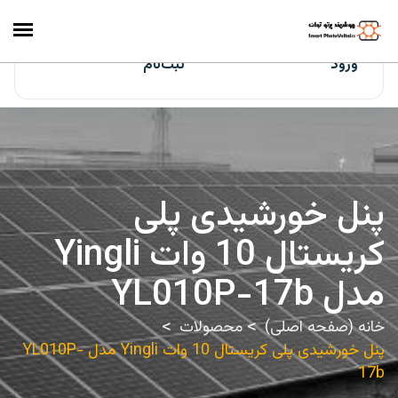
ایران‌سولار
ورود
ثبت‌نام
پنل خورشیدی پلی
کریستال 10 وات Yingli
مدل YL010P-17b
خانه (صفحه اصلی)
محصولات
پنل خورشیدی پلی کریستال 10 وات Yingli مدل YL010P-
17b