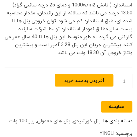
استاندارد ( تابش 1000w/m2 و دمای 25 درجه سانتی گراد)
13.50 درصد می باشد که سالانه از این راندمان، مقدار محاسبه
شده ای، طبق استاندارد کم می شود. توان خروجی پنل ها تا
بیست سال مطابق نمودار استاندارد توسط شرکت سازنده
گارانتی می گردد. به طور متوسط این پنل ها تا 40 سال عمر می
کنند. بیشترین جریان این پنل 3.28 آمپر است و بیشترین
ولتاژ خروجی آن 18.30 ولت می باشد
پنل
افزودن به سبد خرید
خورشیدی
پلی
کریستال
مقایسه
10
وات
دسته بندی ها:
پنل خورشیدی
,
پنل های معمولی
,
زیر 100 وات
Yingli
مدل
برچسب:
YINGLI