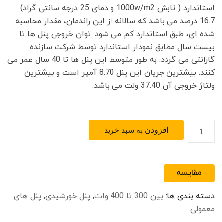
استاندارد ( تابش 1000w/m2 و دمای 25 درجه سانتی گراد)
16.7 درصد می باشد که سالانه از این راندمان، مقدار محاسبه
شده ای، طبق استاندارد کم می شود. توان خروجی پنل ها تا
بیست سال مطابق نمودار استاندارد توسط شرکت سازنده
گارانتی می گردد. به طور متوسط این پنل ها تا 40 سال عمر می
کنند. بیشترین جریان این پنل 8.70 آمپر است و بیشترین
ولتاژ خروجی آن 37.40 ولت می باشد.
پنل
افزودن به سبد خرید
خورشیدی
پلی‌کریستال
325
مقایسه
وات
Risen
دسته بندی ها:
بین 300 تا 400 وات
,
پنل خورشیدی
,
پنل های
مدل
معمولی
RSM72-