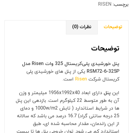
6-
برچسب:
RISEN
325P
عدد
توضیحات
نظرات (0)
توضیحات
پنل خورشیدی پلی‌کریستال 325 وات Risen مدل
RSM72-6-325P
یکی از پنل های خورشیدی پلی
کریستال شرکت
Risen
است.
این
پنل
دارای ابعاد 1956x1992x40 میلیمتر و وزن
آن به طور متوسط 22 کیلوگرم است. بازدهی این پنل
ها در شرایط استاندارد ( تابش 1000w/m2 و دمای
25 درجه سانتی گراد) 16.7 درصد می باشد که سالانه
از این راندمان، مقدار محاسبه شده ای، طبق
استاندارد کم می شود. توان خروجی پنل ها تا بیست