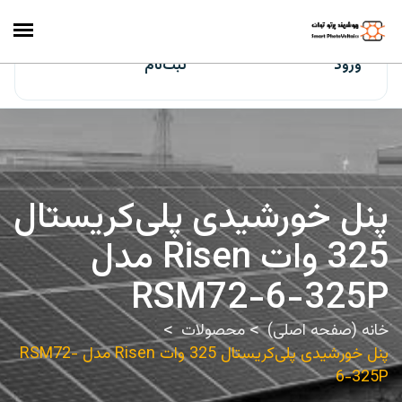
ایران‌سولار
ورود
ثبت‌نام
پنل خورشیدی پلی‌کریستال
325 وات Risen مدل
RSM72-6-325P
خانه (صفحه اصلی)
محصولات
پنل خورشیدی پلی‌کریستال 325 وات Risen مدل RSM72-
6-325P