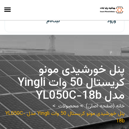
ایران‌سولار
ورود
ثبت‌نام
پنل خورشیدی مونو
کریستال 50 وات Yingli
مدل YL050C-18b
خانه (صفحه اصلی)
محصولات
پنل خورشیدی مونو کریستال 50 وات Yingli مدل YL050C-
18b