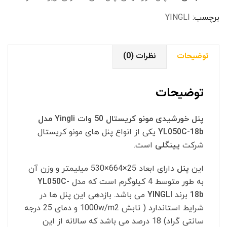
Yingli
مدل
برچسب:
YINGLI
YL050C-
18b
توضیحات
نظرات (0)
عدد
توضیحات
پنل خورشیدی مونو کریستال 50 وات Yingli مدل
YL050C-18b
یکی از انواع پنل های مونو کریستال
شرکت
یینگلی
است.
این
پنل
دارای ابعاد 25×664×530 میلیمتر و وزن آن
به طور متوسط 4 کیلوگرم است که مدل
YL050C-
18b
برند
YINGLI
می باشد. بازدهی این پنل ها در
شرایط استاندارد ( تابش 1000w/m2 و دمای 25 درجه
سانتی گراد) 18 درصد می باشد که سالانه از این