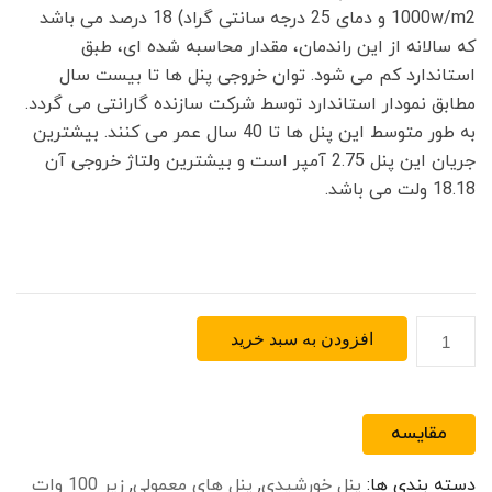
1000w/m2 و دمای 25 درجه سانتی گراد) 18 درصد می باشد
که سالانه از این راندمان، مقدار محاسبه شده ای، طبق
استاندارد کم می شود. توان خروجی پنل ها تا بیست سال
مطابق نمودار استاندارد توسط شرکت سازنده گارانتی می گردد.
به طور متوسط این پنل ها تا 40 سال عمر می کنند. بیشترین
جریان این پنل 2.75 آمپر است و بیشترین ولتاژ خروجی آن
18.18 ولت می باشد.
پنل
افزودن به سبد خرید
خورشیدی
مونو
کریستال
مقایسه
50
وات
دسته بندی ها:
پنل خورشیدی
,
پنل های معمولی
,
زیر 100 وات