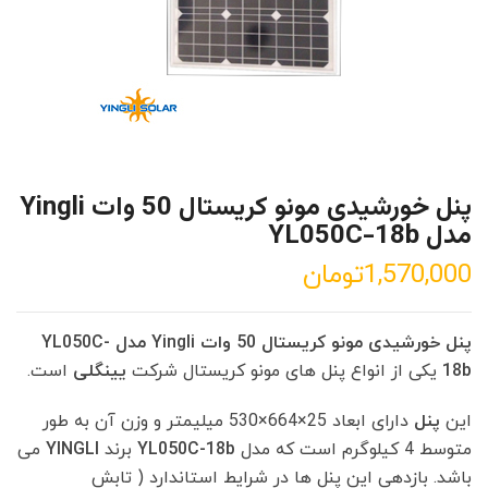
پنل خورشیدی مونو کریستال 50 وات Yingli
مدل YL050C-18b
1,570,000
تومان
پنل خورشیدی مونو کریستال 50 وات Yingli مدل YL050C-
18b
یکی از انواع پنل های مونو کریستال شرکت
یینگلی
است.
این
پنل
دارای ابعاد 25×664×530 میلیمتر و وزن آن به طور
متوسط 4 کیلوگرم است که مدل
YL050C-18b
برند
YINGLI
می
باشد. بازدهی این پنل ها در شرایط استاندارد ( تابش