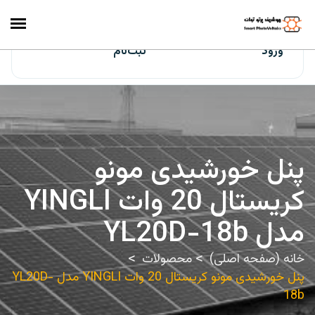
ایران‌سولار
ورود
ثبت‌نام
پنل خورشیدی مونو
کریستال 20 وات YINGLI
مدل YL20D-18b
خانه (صفحه اصلی)
محصولات
پنل خورشیدی مونو کریستال 20 وات YINGLI مدل YL20D-
18b