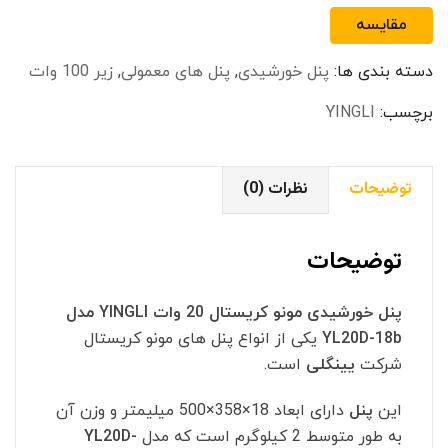
کریستال
مقایسه
20
وات
دسته بندی ها:
پنل خورشیدی
,
پنل های معمولی
,
زیر 100 وات
YINGLI
مدل
برچسب:
YINGLI
YL20D-
18b
توضیحات
نظرات (0)
عدد
توضیحات
پنل خورشیدی مونو کریستال 20 وات YINGLI مدل
YL20D-18b
یکی از انواع پنل های مونو کریستال
شرکت
یینگلی
است.
این
پنل
دارای ابعاد 18×358×500 میلیمتر و وزن آن
به طور متوسط 2 کیلوگرم است که مدل
YL20D-