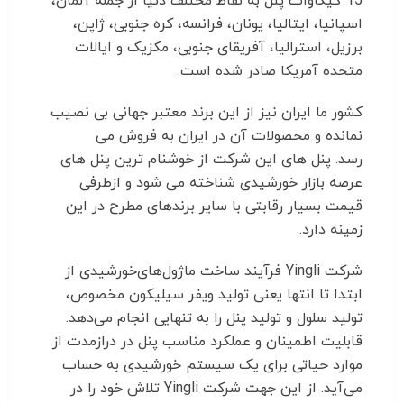
15 گیگاوات پنل به نقاط مختلف دنیا از جمله آلمان،
اسپانیا، ایتالیا، یونان، فرانسه، کره جنوبی، ژاپن،
برزیل، استرالیا، آفریقای جنوبی، مکزیک و ایالات
متحده آمریکا صادر شده است.
کشور ما ایران نیز از این برند معتبر جهانی بی نصیب
نمانده و محصولات آن در ایران به فروش می
رسد. پنل های این شرکت از خوشنام ترین پنل های
عرصه بازار خورشیدی شناخته می شود و ازطرفی
قیمت بسیار رقابتی با سایر برندهای مطرح در این
زمینه دارد.
شرکت
Yingli
فرآیند ساخت ماژول‌های‌خورشیدی از
ابتدا تا انتها یعنی تولید ویفر سیلیکون مخصوص،
تولید سلول و تولید پنل را به تنهایی انجام می‌دهد.
قابلیت اطمینان و عملکرد مناسب پنل در درازمدت از
موارد حیاتی برای یک سیستم خورشیدی به حساب
می‌آید. از این جهت شرکت
Yingli
تلاش خود را در