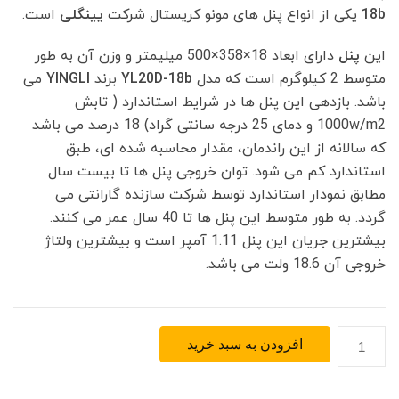
18b
یکی از انواع پنل های مونو کریستال شرکت
یینگلی
است.
این
پنل
دارای ابعاد 18×358×500 میلیمتر و وزن آن به طور
متوسط 2 کیلوگرم است که مدل
YL20D-18b
برند
YINGLI
می
باشد. بازدهی این پنل ها در شرایط استاندارد ( تابش
1000w/m2 و دمای 25 درجه سانتی گراد) 18 درصد می باشد
که سالانه از این راندمان، مقدار محاسبه شده ای، طبق
استاندارد کم می شود. توان خروجی پنل ها تا بیست سال
مطابق نمودار استاندارد توسط شرکت سازنده گارانتی می
گردد. به طور متوسط این پنل ها تا 40 سال عمر می کنند.
بیشترین جریان این پنل 1.11 آمپر است و بیشترین ولتاژ
خروجی آن 18.6 ولت می باشد.
پنل
افزودن به سبد خرید
خورشیدی
مونو