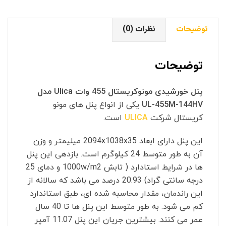
455M-
144HV
توضیحات
نظرات (0)
عدد
توضیحات
پنل خورشیدی مونوکریستال 455 وات Ulica مدل
UL-455M-144HV
یکی از انواع پنل های مونو
کریستال شرکت
ULICA
است.
این پنل دارای ابعاد 2094x1038x35 میلیمتر و وزن
آن به طور متوسط 24 کیلوگرم است. بازدهی این پنل
ها در شرایط استادارد ( تابش 1000w/m2 و دمای 25
درجه سانتی گراد) 20.93 درصد می باشد که سالانه از
این راندمان، مقدار محاسبه شده ای، طبق استاندارد
کم می شود. به طور متوسط این پنل ها تا 40 سال
عمر می کنند. بیشترین جریان این پنل 11.07 آمپر