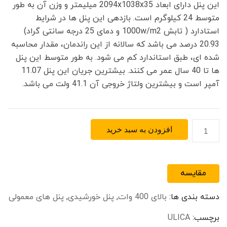
این پنل دارای ابعاد 2094x1038x35 میلیمتر و وزن آن به طور
متوسط 24 کیلوگرم است. بازدهی این پنل ها در شرایط
استادارد ( تابش 1000w/m2 و دمای 25 درجه سانتی گراد)
20.93 درصد می باشد که سالانه از این راندمان، مقدار محاسبه
شده ای، طبق استاندارد کم می شود. به طور متوسط این پنل
ها تا 40 سال عمر می کنند. بیشترین جریان این پنل 11.07
آمپر است و بیشترین ولتاژ خروجی آن 41.1 ولت می باشد.
پنل
افزودن به سبد خرید
خورشیدی
مونوکریستال
455
مقایسه
وات
Ulica
دسته بندی ها:
بالای 400 وات
,
پنل خورشیدی
,
پنل های معمولی
مدل
UL-
برچسب:
ULICA