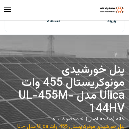
ایران‌سولار
ورود
ثبت‌نام
پنل خورشیدی
مونوکریستال 455 وات
Ulica مدل UL-455M-
144HV
خانه (صفحه اصلی)
محصولات
پنل خورشیدی مونوکریستال 455 وات Ulica مدل UL-