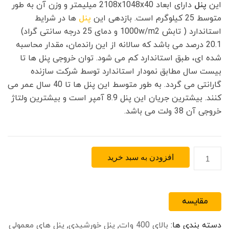
ل
ل
این
پنل
دارای ابعاد 2108x1048x40 میلیمتر و وزن آن به طور
ی
ی
متوسط 25 کیلوگرم است. بازدهی این
پنل
ها در شرایط
5
6
استاندارد ( تابش 1000w/m2 و دمای 25 درجه سانتی گراد)
,
,
20.1 درصد می باشد که سالانه از این راندمان، مقدار محاسبه
4
0
شده ای، طبق استاندارد کم می شود. توان خروجی پنل ها تا
9
0
بیست سال مطابق نمودار استاندارد توسط شرکت سازنده
0
0
گارانتی می گردد. به طور متوسط این پنل ها تا 40 سال عمر می
,
,
کنند. بیشترین جریان این پنل 8.9 آمپر است و بیشترین ولتاژ
0
0
خروجی آن 38 ولت می باشد.
0
0
0
0
ت
ت
پنل
افزودن به سبد خرید
و
و
خورشیدی
م
م
مونوکریستال
ا
ا
450
ن
ن
مقایسه
وات
ب
ا
RISEN
دسته بندی ها:
بالای 400 وات
و
,
پنل خورشیدی
,
س
پنل های معمولی