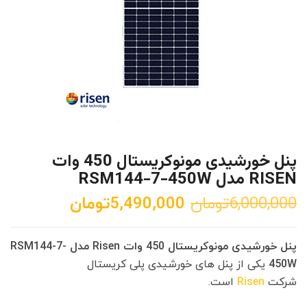
پنل خورشیدی مونوکریستال 450 وات
RISEN مدل RSM144-7-450W
ق
ق
6,000,000
تومان
5,490,000
تومان
ی
ی
م
م
پنل خورشیدی مونوکریستال 450 وات Risen مدل RSM144-7-
ت
ت
450W
یکی از پنل های خورشیدی پلی کریستال
ا
ف
شرکت
Risen
است.
ص
ع