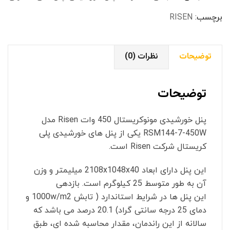
مدل
د
ت
RSM144-
برچسب:
RISEN
.
.
7-
450W
توضیحات
نظرات (0)
عدد
توضیحات
پنل خورشیدی مونوکریستال 450 وات Risen مدل
RSM144-7-450W یکی از پنل های خورشیدی پلی
کریستال شرکت Risen است.
این پنل دارای ابعاد 2108x1048x40 میلیمتر و وزن
آن به طور متوسط 25 کیلوگرم است. بازدهی
این پنل ها در شرایط استاندارد ( تابش 1000w/m2 و
دمای 25 درجه سانتی گراد) 20.1 درصد می باشد که
سالانه از این راندمان، مقدار محاسبه شده ای، طبق