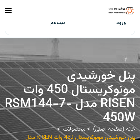
ایران‌سولار
ورود
ثبت‌نام
پنل خورشیدی
مونوکریستال 450 وات
RISEN مدل RSM144-7-
450W
خانه (صفحه اصلی)
محصولات
پنل خورشیدی مونوکریستال 450 وات RISEN مدل