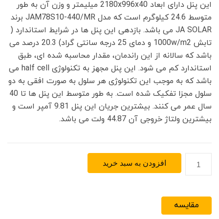
ل
ل
این پنل دارای ابعاد 2180x996x40 میلیمتر و وزن آن به طور
ی
ی
متوسط 24.6 کیلوگرم است که مدل JAM78S10-440/MR برند
5
6
JA SOLAR می باشد. بازدهی این پنل ها در شرایط استاندارد (
,
,
تابش 1000w/m2 و دمای 25 درجه سانتی گراد) 20.3 درصد می
4
0
باشد که سالانه از این راندمان، مقدار محاسبه شده ای، طبق
9
0
استاندارد کم می شود. این پنل مجهز به تکنولوژی half cell می
0
0
باشد که به موجب این تکنولوژی هر سلول به صورت افقی به دو
,
,
سلول مجزا تفکیک شده است. به طور متوسط این پنل ها تا 40
0
0
سال عمر می کنند. بیشترین جریان این پنل 9.81 آمپر است و
0
0
بیشترین ولتاژ خروجی آن 44.87 ولت می باشد.
0
0
ت
ت
و
و
پنل
افزودن به سبد خرید
م
م
خورشیدی
ا
ا
مونوکریستال
ن
ن
440
ب
ا
مقایسه
وات
و
س