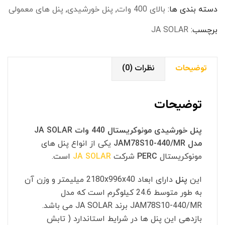
JA
دسته بندی ها:
بالای 400 وات
د
,
پنل خورشیدی
,
ت
پنل های معمولی
SOLAR
.
.
مدل
برچسب:
JA SOLAR
JAM78S10-
440/MR
توضیحات
نظرات (0)
عدد
توضیحات
پنل خورشیدی مونوکریستال 440 وات JA SOLAR
مدل JAM78S10-440/MR
یکی از انواع پنل های
مونوکریستال
PERC
شرکت
JA SOLAR
است.
این
پنل
دارای ابعاد 2180x996x40 میلیمتر و وزن آن
به طور متوسط 24.6 کیلوگرم است که مدل
JAM78S10-440/MR برند JA SOLAR می باشد.
بازدهی این پنل ها در شرایط استاندارد ( تابش