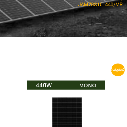
JAM78S10-440/MR
تخفیف!