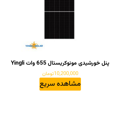
پنل خورشیدی مونوکریستال 655 وات Yingli
10,200,000
تومان
مشاهده سریع