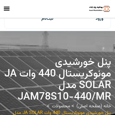
ایران‌سولار
ورود
ثبت‌نام
پنل خورشیدی
مونوکریستال 440 وات JA
SOLAR مدل
JAM78S10-440/MR
خانه (صفحه اصلی)
محصولات
پنل خورشیدی مونوکریستال 440 وات JA SOLAR مدل