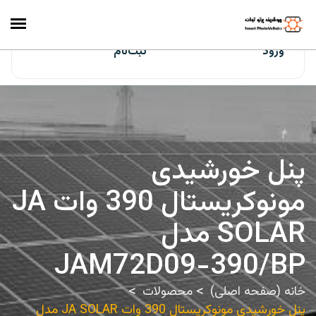
ایران‌سولار
ورود
ثبت‌نام
پنل خورشیدی
مونوکریستال 390 وات JA
SOLAR مدل
JAM72D09-390/BP
خانه (صفحه اصلی)
محصولات
پنل خورشیدی مونوکریستال 390 وات JA SOLAR مدل