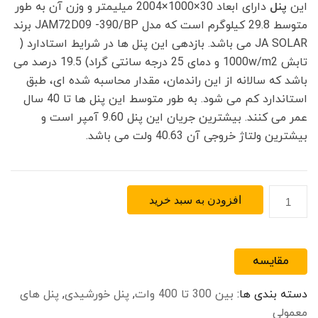
این
پنل
دارای ابعاد 30×1000×2004 میلیمتر و وزن آن به طور
متوسط 29.8 کیلوگرم است که مدل JAM72D09 -390/BP برند
JA SOLAR می باشد. بازدهی این پنل ها در شرایط استادارد (
تابش 1000w/m2 و دمای 25 درجه سانتی گراد) 19.5 درصد می
باشد که سالانه از این راندمان، مقدار محاسبه شده ای، طبق
استاندارد کم می شود. به طور متوسط این پنل ها تا 40 سال
عمر می کنند. بیشترین جریان این پنل 9.60 آمپر است و
بیشترین ولتاژ خروجی آن 40.63 ولت می باشد.
پنل
افزودن به سبد خرید
خورشیدی
مونوکریستال
390
مقایسه
وات
JA
دسته بندی ها:
بین 300 تا 400 وات
,
پنل خورشیدی
,
پنل های
SOLAR
معمولی