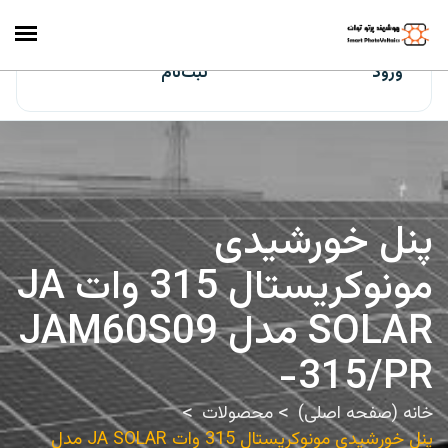
ایران‌سولار
ورود
ثبت‌نام
پنل خورشیدی
مونوکریستال 315 وات JA
SOLAR مدل JAM60S09
-315/PR
خانه (صفحه اصلی)
محصولات
پنل خورشیدی مونوکریستال 315 وات JA SOLAR مدل