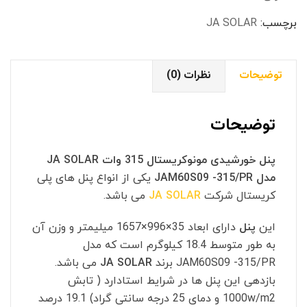
مدل
JAM60S09
برچسب:
JA SOLAR
-315/PR
عدد
توضیحات
نظرات (0)
توضیحات
پنل خورشیدی مونوکریستال 315 وات JA SOLAR
مدل JAM60S09 -315/PR
یکی از انواع پنل های پلی
کریستال شرکت
JA SOLAR
می باشد.
این
پنل
دارای ابعاد 35×996×1657 میلیمتر و وزن آن
به طور متوسط 18.4 کیلوگرم است که مدل
JAM60S09 -315/PR برند
JA SOLAR
می باشد.
بازدهی این پنل ها در شرایط استادارد ( تابش
1000w/m2 و دمای 25 درجه سانتی گراد) 19.1 درصد