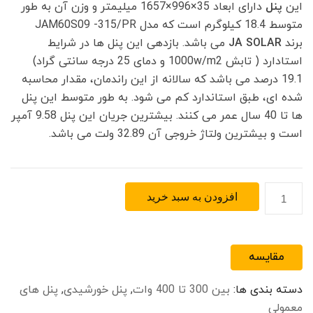
این
پنل
دارای ابعاد 35×996×1657 میلیمتر و وزن آن به طور
متوسط 18.4 کیلوگرم است که مدل JAM60S09 -315/PR
برند
JA SOLAR
می باشد. بازدهی این پنل ها در شرایط
استادارد ( تابش 1000w/m2 و دمای 25 درجه سانتی گراد)
19.1 درصد می باشد که سالانه از این راندمان، مقدار محاسبه
شده ای، طبق استاندارد کم می شود. به طور متوسط این پنل
ها تا 40 سال عمر می کنند. بیشترین جریان این پنل 9.58 آمپر
است و بیشترین ولتاژ خروجی آن 32.89 ولت می باشد.
پنل
افزودن به سبد خرید
خورشیدی
مونوکریستال
315
مقایسه
وات
JA
دسته بندی ها:
بین 300 تا 400 وات
,
پنل خورشیدی
,
پنل های
SOLAR
معمولی