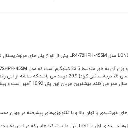
LR4-
72HPH-
455M
عدد
یکی از انواع پنل های مونوکریستال
-72HPH-455M
ها در شرایط استادارد ( تابش 1000w/m2 و دمای 25 درجه سانتی گراد) 
‌های خورشیدی با توان بالا و با تکنولوژی‌های پیشرفته در جهان مح
پنل های خورشیدی Longi solar در رده‌بندی پنل‌ها در رده ی اول یا Tier1 قرار