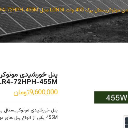
تال پرک 455 وات LONGI مدل LR4-72HPH-455M
LR4-72HPH-455M
9,600,000
تومان
455M
یکی از انواع پنل های 