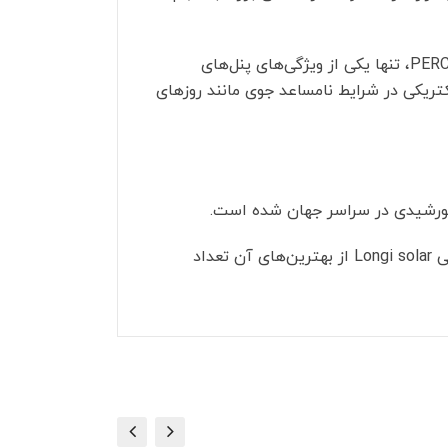
پنل‌های سری LR4-72HPH شرکت Longi در توان‌های ۴۲۵ وات تا ۴۵۵ وات تولید می‌شوند. استفاده از تکنولوژی PERC‌، تنها یکی از ویژگی‌های پنل‌های
ایش خیره‌کننده‌ی تولید انرژی الکتریکی در شرایط نامساعد جوی مانند روزهای
به دلیل پیچیده بودن ساختار این تکنولوژی، محدود کمپانی‌هایی در دنیا قادر به تولید این پنل‌ها هستند که کمپانی Longi solar از بهترین‌های آن تعداد