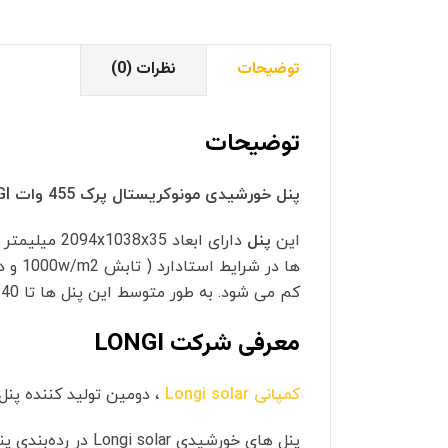
توضیحات
نظرات (0)
توضیحات
پنل خورشیدی مونوکریستال پرک 455 وات LONGI مدل LR4-72HPH-455M
این
پنل
دارای ابعاد 2094x1038x35 میلیمتر و وزن آن به طور متوسط 23.5 کیلوگرم است که مدل
کم می شود. به طور متوسط این پنل ها تا 40 سال عمر می کنند. بیشترین جریان این پنل 10.92 آمپر است و بیشترین ولتاژ خروجی آن 41.7 ولت می باشد.
معرفی شرکت LONGI
کمپانی Longi solar
، دومین تولید کننده پنل