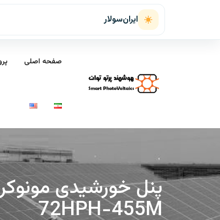
ایران‌سولار
صفحه اصلی
پرو
72HPH-455M