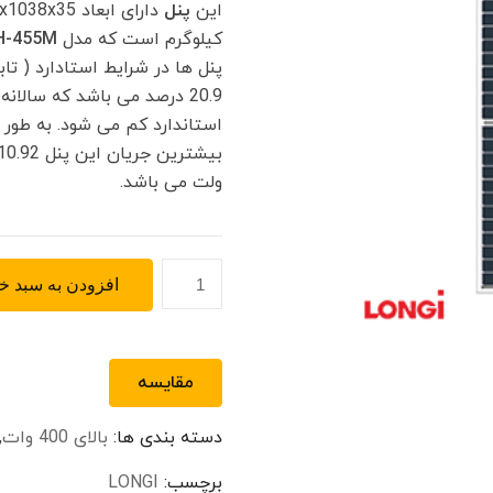
این
پنل
کیلوگرم است که مدل
H-455M
20.9 درصد می باشد که سالان
ولت می باشد.
پنل
افزودن به سبد خر
خورشیدی
مونوکریستال
پرک
مقایسه
455
وات
دسته بندی ها:
بالای 400 وات
,
LONGI
مدل
برچسب:
LONGI