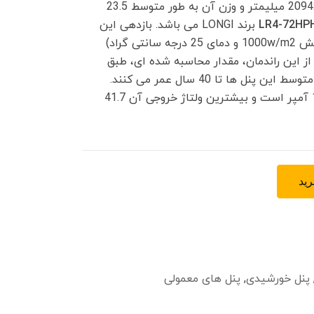
دارای ابعاد 2094x1038x35 میلیمتر و وزن آن به طور متوسط 23.5
LR4-72HP
برند LONGI می باشد. بازدهی این
پنل ها در شرایط استادارد ( تابش 1000w/m2 و دمای 25 درجه سانتی گراد)
ه از این راندمان، مقدار محاسبه شده ای، طبق
استاندارد کم می شود. به طور متوسط این پنل ها تا 40 سال عمر می کنند.
بیشترین جریان این پنل 10.92 آمپر است و بیشترین ولتاژ خروجی آن 41.7
ید
پنل خورشیدی
,
پنل های معمولی