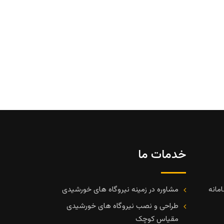
SOLAR مدل JAP6-60-260/4BB
مشاهده س
خدمات ما
مانه
مشاوره در زمینه نیروگاه های خورشیدی
طراحی و نصب نیروگاه های خورشیدی
مقیاس کوچک