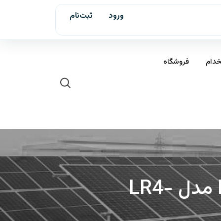
ورود
ثبت‌نام
خدام
فروشگاه
پنل خورشیدی مونوکریستال پرک 455 وات LONGI مدل LR4-