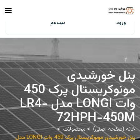
ایران‌سولار
ورود
ثبت‌نام
پنل خورشیدی
مونوکریستال پرک 450
وات LONGI مدل LR4-
72HPH-450M
خانه (صفحه اصلی)
محصولات
پنل خورشیدی مونوکریستال پرک 450 وات LONGI مدل