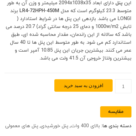
این
پنل
دارای ابعاد 2094x1038x35 میلیمتر و وزن آن به طور
متوسط 23.3 کیلوگرم است که مدل
LR4-72HPH-450M
برند
LONGI می باشد. بازدهی این پنل ها در شرایط استادارد (
تابش 1000w/m2 و دمای 25 درجه سانتی گراد) 20.7 درصد می
باشد که سالانه از این راندمان، مقدار محاسبه شده ای، طبق
استاندارد کم می شود. به طور متوسط این پنل ها تا 40 سال
عمر می کنند. بیشترین جریان این پنل 10.85 آمپر است و
بیشترین ولتاژ خروجی آن 41.5 ولت می باشد.
پنل
افزودن به سبد خرید
خورشیدی
مونوکریستال
پرک
مقایسه
450
وات
دسته بندی ها:
بالای 400 وات
,
پنل خورشیدی
,
پنل های معمولی
LONGI