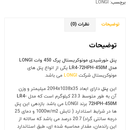
مدل
برچسب:
LONGI
LR4-
72HPH-
توضیحات
نظرات (0)
450M
عدد
توضیحات
پنل خورشیدی مونوکریستال پرک 450 وات LONGI
مدل LR4-72HPH-450M
یکی از انواع پنل های
مونوکریستال شرکت
LONGI
می باشد.
این
پنل
دارای ابعاد 2094x1038x35 میلیمتر و وزن
آن به طور متوسط 23.3 کیلوگرم است که مدل
LR4-
72HPH-450M
برند LONGI می باشد. بازدهی این پنل
ها در شرایط استادارد ( تابش 1000w/m2 و دمای 25
درجه سانتی گراد) 20.7 درصد می باشد که سالانه از
این راندمان، مقدار محاسبه شده ای، طبق استاندارد