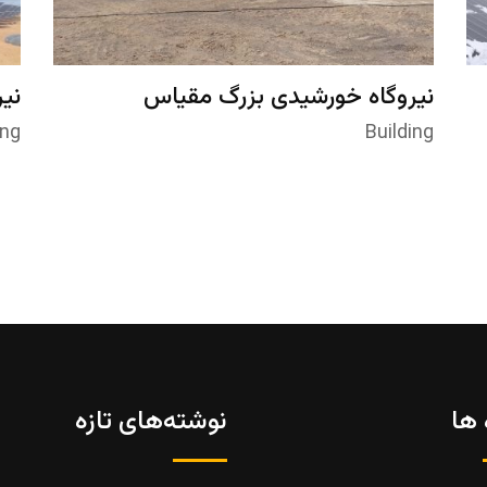
نیروگاه خورشیدی بزرگ مقیاس
نی
(مگاواتی) با سازه ثابت
(مگ
ing
Building
 ها
نوشته‌های تازه