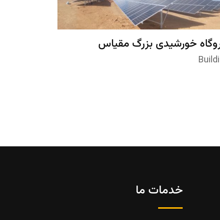
روگاه خورشیدی بزرگ مقیاس
اواتی) با سازه دنبال کننده خورشید
Build
خدمات ما