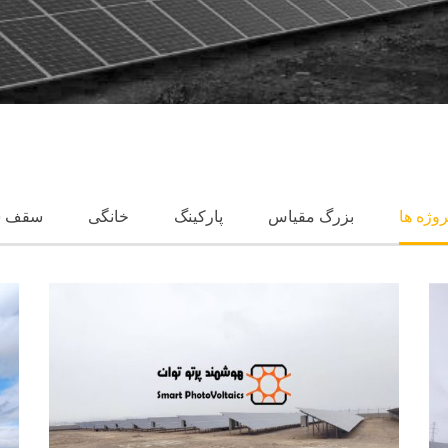
روژه ها
بزرگ مقیاس
پارکینگ
خانگی
سقف س