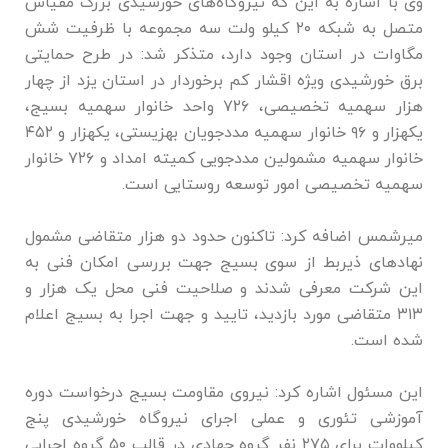
وی با اشاره به این که نیروگاه‌های خورشیدی بزرگ مقیاس
متصل به شبکه ۲۰ کیلو ولت سه مجموعه با ظرفیت شش
مگاوات در استان وجود دارد، متذکر شد: در طرح حمایتی
برق خورشیدی ویژه اقشار کم برخوردار در استان یزد از چهار
هزار سهمیه تخصیصی، ۷۲۶ واحد خانوار سهمیه بسیج،
یکهزار و ۹۶ خانوار سهمیه مددجویان بهزیستی، یکهزار و ۴۵۲
خانوار سهمیه مشمولین مددجویی کمیته امداد و ۷۲۶ خانوار
سهمیه تخصیصی امور توسعه روستایی است.
میرشمس اضافه کرد: تاکنون حدود دو هزار متقاضی مشمول
نهاد‌های ذیربط از سوی بسیج جهت بررسی امکان فنی به
این شرکت معرفی شدند و صلاحیت فنی محل یک هزار و
۳۱۳ متقاضی مورد بازدید، تایید و جهت اجرا به بسیج اعلام
شده است.
این مسئول اشاره کرد: نیروی مقاومت بسیج درخواست دوره
آموزشی تئوری و عملی اجرای نیروگاه خورشیدی پنج
کیلووات برای ۲۷۵ نفر گروه جهادی در قالب ۵۰ گروه اجرایی