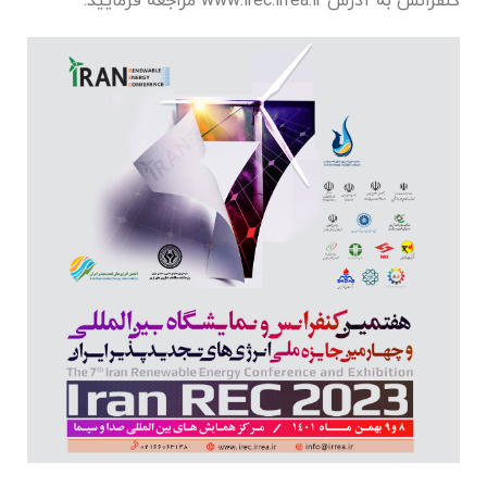
کنفرانس به آدرس www.irec.irrea.ir مراجعه فرمایید.