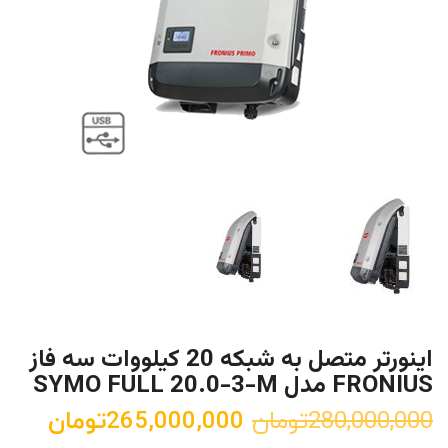
اینورتر متصل به شبکه 20 کیلووات سه فاز
FRONIUS مدل SYMO FULL 20.0-3-M
ق
ق
280,000,000
تومان
265,000,000
تومان
ی
ی