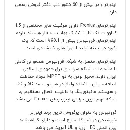
اینورتر و در بیش از 60 کشور دنیا دفتر فروش رسمی
دارد.
اینورترهای Fronius دارای ظرفیت های مختلفی از 1.5
کیلووات تک فاز تا 27 کیلووات سه فاز هستند. بازده
اینورترهای فرونیوس بیش از 98.1% است که یک
رکورد در زمینه تولید اینورترهای خورشیدی است.
اینورترهای متصل به شبکه
فرونیوس
همخوانی کاملی
با مشخصات شبکه سراسری برق جمهوری اسلامی
ایران دارنذ. مجهز بودن به دو MPPT مجزا، حفاظت
اضافه جریان و اضافه ولتاژ در هر دو سمت AC و DC
و سیستم مانیتورینگ با قابلیت اتصال مستقیم به
شبکه مهم ترین مزایای اینورترهای Fronius می باشد.
فرونیوس به عنوان پرفروش ترین برند اینورتر
خورشیدی در آمریکا مطرح است و دارای گواهینامه
بین المللی IEC اروپا و UL آمریکا می باشد.