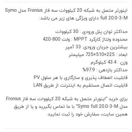
م
م
اینورتر متصل به شبکه 20 کیلووات سه فاز Fronius مدل Symo
ت
ت
full 20.0-3-M دارای ویژگی های زیر می باشد:
ا
ف
ص
ع
حداکثر توان پنل ورودی : 30 کیلووات
ل
ل
محدوده ولتاژ کارکرد MPPT : ولت 800-420
ی
ی
بیشترین جریان ورودی: 33 آمپر
2
2
ابعاد : 225×510×725 میلیمتر
6
8
وزن : 43.4 کیلوگرم
5
0
حداکثر بازدهی : 97.9%
,
,
قابلیت انعطاف پذیری و سازگاری با هر سلول PV
0
0
قابلیت اتصال مستقیم به اینترنت از طریق LAN
0
0
0
0
برای خرید “اینورتر متصل به شبکه 20 کیلووات سه فاز Fronius
,
,
مدل Symo full 20.0-3-M” با ما تماس بگیرید و یا از طریق
0
0
همین سایت، سفارش خود را ثبت نمایید.
0
0
0
0