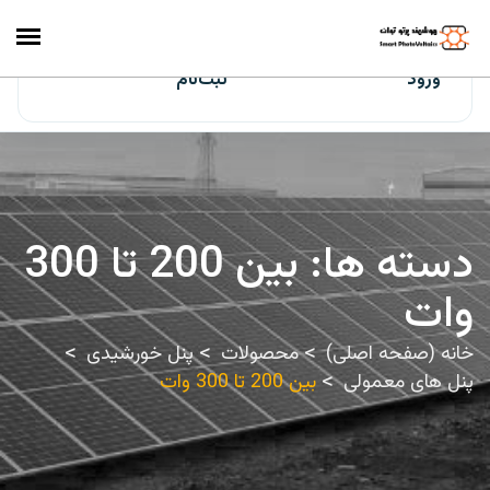
ایران‌سولار
ورود
ثبت‌نام
دسته ها:
بین 200 تا 300
وات
خانه (صفحه اصلی)
محصولات
پنل خورشیدی
پنل های معمولی
بین 200 تا 300 وات